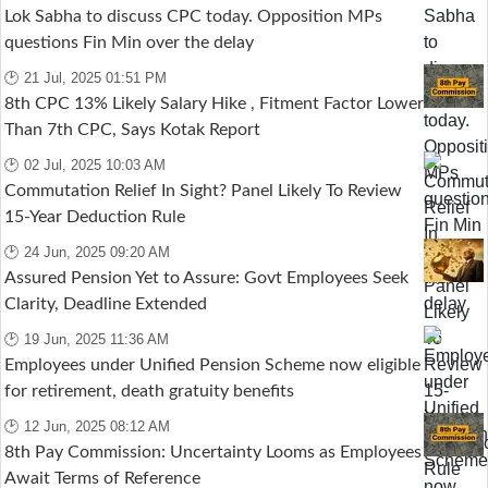
Lok Sabha to discuss CPC today. Opposition MPs
questions Fin Min over the delay
🕑 21 Jul, 2025 01:51 PM
8th CPC 13% Likely Salary Hike , Fitment Factor Lower
Than 7th CPC, Says Kotak Report
🕑 02 Jul, 2025 10:03 AM
Commutation Relief In Sight? Panel Likely To Review
15-Year Deduction Rule
🕑 24 Jun, 2025 09:20 AM
Assured Pension Yet to Assure: Govt Employees Seek
Clarity, Deadline Extended
🕑 19 Jun, 2025 11:36 AM
Employees under Unified Pension Scheme now eligible
for retirement, death gratuity benefits
🕑 12 Jun, 2025 08:12 AM
8th Pay Commission: Uncertainty Looms as Employees
Await Terms of Reference