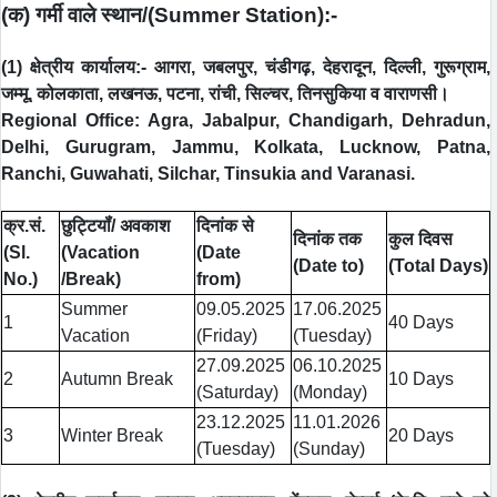
(
क) गर्मी वाले स्थान/(Summer Station):-
(1) क्षेत्रीय कार्यालय:- आगरा, जबलपुर, चंडीगढ़, देहरादून, दिल्‍ली, गुरूग्राम,
जम्मू, कोलकाता, लखनऊ, पटना, रांची, सिल्‍चर, तिनसुकिया व वाराणसी।
Regional Office: Agra, Jabalpur, Chandigarh, Dehradun,
Delhi, Gurugram, Jammu, Kolkata,
Lucknow, Patna,
Ranchi, Guwahati, Silchar, Tinsukia and Varanasi.
क्र.सं.
छुट्टियॉं/ अवकाश
दिनांक से
दिनांक तक
कुल दिवस
(Sl.
(Vacation
(Date
(Date to)
(Total Days)
No.)
/Break)
from)
Summer
09.05.2025
17.06.2025
1
40 Days
Vacation
(Friday)
(Tuesday)
27.09.2025
06.10.2025
2
Autumn Break
10 Days
(Saturday)
(Monday)
23.12.2025
11.01.2026
3
Winter Break
20 Days
(Tuesday)
(Sunday)