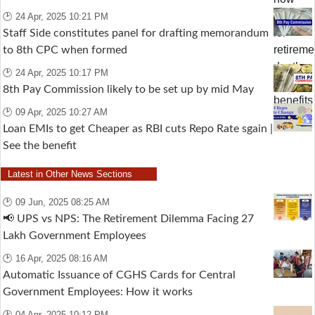
🕑 24 Apr, 2025 10:21 PM
Staff Side constitutes panel for drafting memorandum
to 8th CPC when formed
🕑 24 Apr, 2025 10:17 PM
8th Pay Commission likely to be set up by mid May
🕑 09 Apr, 2025 10:27 AM
Loan EMIs to get Cheaper as RBI cuts Repo Rate sgain |
See the benefit
Latest in Other News Sections
🕑 09 Jun, 2025 08:25 AM
📢 UPS vs NPS: The Retirement Dilemma Facing 27
Lakh Government Employees
🕑 16 Apr, 2025 08:16 AM
Automatic Issuance of CGHS Cards for Central
Government Employees: How it works
🕑 04 Apr, 2025 10:12 PM