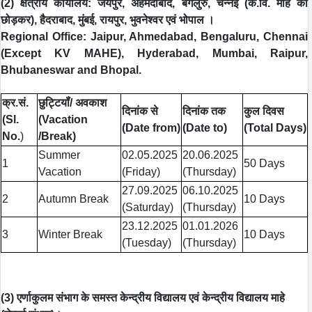
(2) क्षेत्रीय कार्यालय: जयपुर, अहमदाबाद, बेंगलुरु, चेन्नई (के.वि. माहे को
छोड़कर), हैदराबाद, मुंबई, रायपुर, भुवनेश्वर एवं भोपाल ।
Regional Office: Jaipur, Ahmedabad, Bengaluru, Chennai
(Except KV MAHE), Hyderabad,
Mumbai, Raipur,
Bhubaneswar and Bhopal.
क्र.सं.
छुट्टियॉं/ अवकाश
दिनांक से
दिनांक तक
कुल दिवस
(Sl.
(Vacation
(Date from)
(Date to)
(Total Days)
No.
)
/Break)
Summer
02.05.2025
20.06.2025
1
50 Days
Vacation
(Friday)
(Thursday)
27.09.2025
06.10.2025
2
Autumn Break
10 Days
(Saturday)
(Thursday)
23.12.2025
01.01.2026
3
Winter Break
10 Days
(Tuesday)
(Thursday)
(3) एर्णाकुलम संभाग के समस्‍त केन्‍द्रीय विद्यालय एवं केन्‍द्रीय विद्यालय माहे